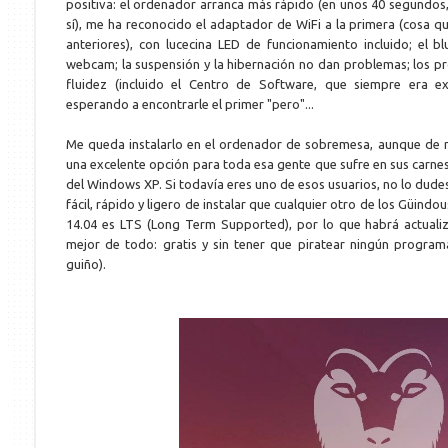
positiva: el ordenador arranca más rápido (en unos 40 segundos
sí), me ha reconocido el adaptador de WiFi a la primera (cosa 
anteriores), con lucecina LED de funcionamiento incluido; el b
webcam; la suspensión y la hibernación no dan problemas; los 
fluidez (incluido el Centro de Software, que siempre era ex
esperando a encontrarle el primer "pero"...
Me queda instalarlo en el ordenador de sobremesa, aunque de
una excelente opción para toda esa gente que sufre en sus carnes 
del Windows XP. Si todavía eres uno de esos usuarios, no lo dud
fácil, rápido y ligero de instalar que cualquier otro de los Güindo
14.04 es LTS (Long Term Supported), por lo que habrá actualiz
mejor de todo: gratis y sin tener que piratear ningún programa
guiño).