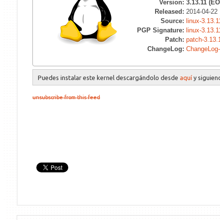
Version:
3.13.11 (EO
Released:
2014-04-22
Source:
linux-3.13.1
PGP Signature:
linux-3.13.1
Patch:
patch-3.13.
ChangeLog:
ChangeLog-
Puedes instalar este kernel descargándolo desde
aquí
y siguie
unsubscribe from this feed