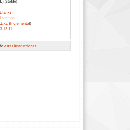
L)
(stable)
1.tar.xz
1.tar.sign
11.xz
(
Incremental
)
3.13.11
ndo
estas instrucciones
.