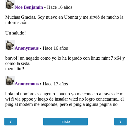
‹
›
Inicio