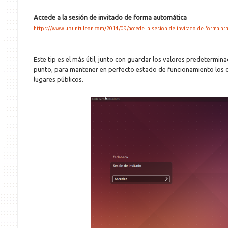
Accede a la sesión de invitado de forma automática
https://www.ubuntuleon.com/2014/09/accede-la-sesion-de-invitado-de-forma.ht
Este tip es el más útil, junto con guardar los valores predetermina
punto, para mantener en perfecto estado de funcionamiento los
lugares públicos.