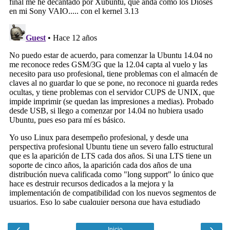
‹
›
Inicio