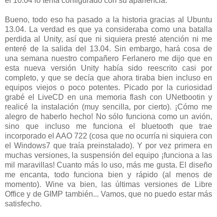
el 10.04 lo tenía configurado con su apariencia.
Bueno, todo eso ha pasado a la historia gracias al Ubuntu
13.04. La verdad es que ya consideraba como una batalla
perdida al Unity, así que ni siquiera presté atención ni me
enteré de la salida del 13.04. Sin embargo, hará cosa de
una semana nuestro compañero Ferlanero me dijo que en
esta nueva versión Unity había sido reescrito casi por
completo, y que se decía que ahora tiraba bien incluso en
equipos viejos o poco potentes. Picado por la curiosidad
grabé el LiveCD en una memoria flash con UNetbootin y
realicé la instalación (muy sencilla, por cierto). ¡Cómo me
alegro de haberlo hecho! No sólo funciona como un avión,
sino que incluso me funciona el bluetooth que trae
incorporado el AAO 722 (cosa que no ocurría ni siquiera con
el Windows7 que traía preinstalado). Y por vez primera en
muchas versiones, la suspensión del equipo ¡funciona a las
mil maravillas! Cuanto más lo uso, más me gusta. El diseño
me encanta, todo funciona bien y rápido (al menos de
momento). Wine va bien, las últimas versiones de Libre
Office y de GIMP también... Vamos, que no puedo estar más
satisfecho.