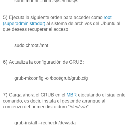
sudo mount --bind /sys /mnt/sys
5
)
Ejecuta la siguiente orden para acceder como
root
(superadministrador)
al sistema de archivos del Ubuntu al
que deseas recuperar el acceso
sudo chroot /mnt
6
)
Actualiza la configuración de GRUB:
grub-mkconfig -o /boot/grub/grub.cfg
7
)
Carga ahora el GRUB en el
MBR
ejecutando el siguiente
comando, es decir, instala el gestor de arranque al
comienzo del primer disco duro "
/dev/sda
"
grub-install --recheck /dev/sda