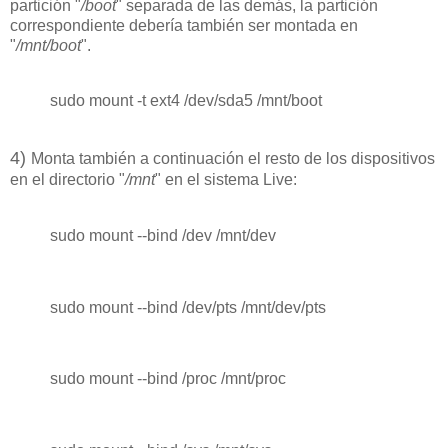
partición "
/boot
" separada de las demás, la partición
correspondiente debería también ser montada en
"
/mnt/boot
".
sudo mount -t ext4 /dev/sda5 /mnt/boot
4
)
Monta también a continuación el resto de los dispositivos
en el directorio "
/mnt
" en el sistema Live:
sudo mount --bind /dev /mnt/dev
sudo mount --bind /dev/pts /mnt/dev/pts
sudo mount --bind /proc /mnt/proc