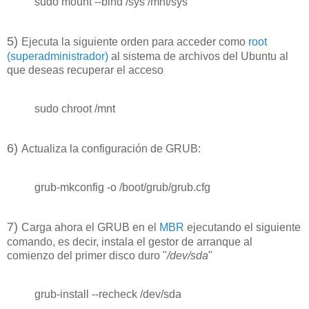
sudo mount --bind /sys /mnt/sys
5
)
Ejecuta la siguiente orden para acceder como
root
(superadministrador)
al sistema de archivos del Ubuntu al
que deseas recuperar el acceso
sudo chroot /mnt
6
)
Actualiza la configuración de GRUB:
grub-mkconfig -o /boot/grub/grub.cfg
7
)
Carga ahora el GRUB en el
MBR
ejecutando el siguiente
comando, es decir, instala el gestor de arranque al
comienzo del primer disco duro "
/dev/sda
"
grub-install --recheck /dev/sda