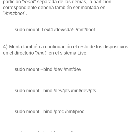
partición "
/boot
" separada de las demás, la partición
correspondiente debería también ser montada en
"
/mnt/boot
".
sudo mount -t ext4 /dev/sda5 /mnt/boot
4
)
Monta también a continuación el resto de los dispositivos
en el directorio "
/mnt
" en el sistema Live:
sudo mount --bind /dev /mnt/dev
sudo mount --bind /dev/pts /mnt/dev/pts
sudo mount --bind /proc /mnt/proc