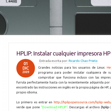
HPLIP: Instalar cualquier impresora H
Entrada escrita por:
Ricardo Chao Prieto
01
Grandes noticias para los usuarios de Linux:
He
DIC
2009
programa para poder instalar cualquiera de s
comprobar que funciona incluso con las impres
furrula perfectamente hasta con la recientemente adquirida por
encontrado las instrucciones en inglés en la propia página de HP,
propio idioma.
Lo primero es entrar en
http://hplipopensource.com/hplip-web
verde que pone
"Download HPLIP"
. Descargas el archivo (
hplip-