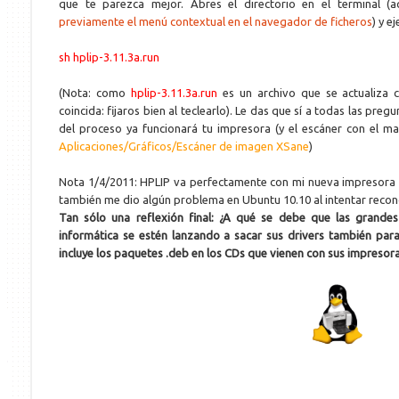
que te parezca mejor. Abres el directorio en el terminal 
previamente el menú contextual en el navegador de ficheros
) y e
sh hplip-3.11.3a.run
(Nota: como
hplip-3.11.3a.run
es un archivo que se actualiza
coincida: fijaros bien al teclearlo). Le das que sí a todas las preg
del proceso ya funcionará tu impresora (y el escáner con el m
Aplicaciones/Gráficos/Escáner de imagen XSane
)
Nota 1/4/2011: HPLIP va perfectamente con mi nueva impresora l
también me dio algún problema en Ubuntu 10.10 al intentar recon
Tan sólo una reflexión final: ¿A qué se debe que las grand
informática se estén lanzando a sacar sus drivers también par
incluye los paquetes .deb en los CDs que vienen con sus impresoras