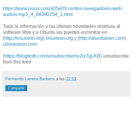
https://www.ivoox.com/s05e03-centos-navegadores-web-
audios-mp3_rf_68390254_1.html
Toda la información y las últimas novedades relativas al
software libre y a Ubuntu las puedes encontrar en
(
http://linuxleon.org
)
linuxleon.org
y (
http://ubuntuleon.com
)
ubuntuleon.com
.
(
https://blogtrottr.com/unsubscribe/nx2/x7gLKB
) unsubscribe
from this feed
Fernando Lanero Barbero
a las
11:53
Compartir