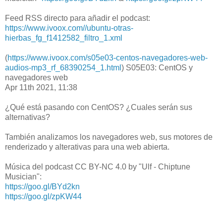
Feed RSS directo para añadir el podcast:
https://www.ivoox.com//ubuntu-otras-
hierbas_fg_f1412582_filtro_1.xml
(
https://www.ivoox.com/s05e03-centos-navegadores-web-
audios-mp3_rf_68390254_1.html
) S05E03: CentOS y
navegadores web
Apr 11th 2021, 11:38
¿Qué está pasando con CentOS? ¿Cuales serán sus
alternativas?
También analizamos los navegadores web, sus motores de
renderizado y alterativas para una web abierta.
Música del podcast CC BY-NC 4.0 by "Ulf - Chiptune
Musician":
https://goo.gl/BYd2kn
https://goo.gl/zpKW44