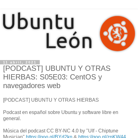
11 abril, 2021
[PODCAST] UBUNTU Y OTRAS
HIERBAS: S05E03: CentOS y
navegadores web
[PODCAST] UBUNTU Y OTRAS HIERBAS
Podcast en español sobre Ubuntu y software libre en
general.
Música del podcast CC BY-NC 4.0 by "Ulf - Chiptune
Musician"
https://goo.gl/BYd2kn
&
https://goo.gl/zpKW44