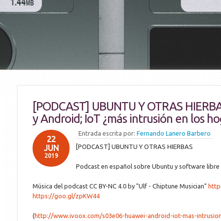
[PODCAST] UBUNTU Y OTRAS HIERBA
y Android; IoT ¿más intrusión en los h
Entrada escrita por:
Fernando Lanero Barbero
22
[PODCAST] UBUNTU Y OTRAS HIERBAS
JUN
2019
Podcast en español sobre Ubuntu y software libre 
Música del podcast CC BY-NC 4.0 by "Ulf - Chiptune Musician"
http
https://goo.gl/zpKW44
(
http://www.ivoox.com/s03e06-huawei-android-iot-mas-intrusi