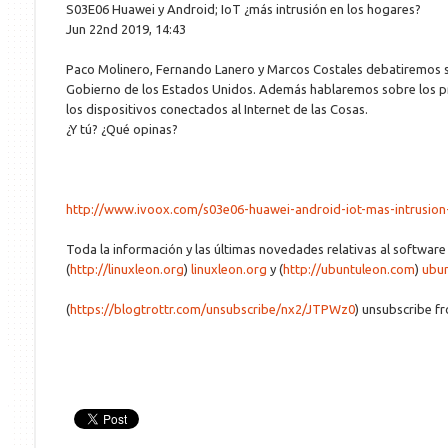
S03E06 Huawei y Android; IoT ¿más intrusión en los hogares?
Jun 22nd 2019, 14:43
Paco Molinero, Fernando Lanero y Marcos Costales debatiremos s
Gobierno de los Estados Unidos. Además hablaremos sobre los p
los dispositivos conectados al Internet de las Cosas.
¿Y tú? ¿Qué opinas?
http://www.ivoox.com/s03e06-huawei-android-iot-mas-intrusio
Toda la información y las últimas novedades relativas al software
(
http://linuxleon.org
)
linuxleon.org
y (
http://ubuntuleon.com
)
ubu
(
https://blogtrottr.com/unsubscribe/nx2/JTPWz0
) unsubscribe f