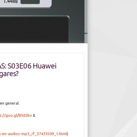
S: S03E06 Huawei
ogares?
en general.
s://goo.gl/BYd2kn
&
on-en-audios-mp3_rf_37433599_1.html
)