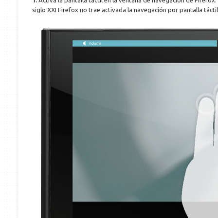
1.
Activa la pantalla táctil en la ventana de navegación de Firefox
siglo XXI Firefox no trae activada la navegación por pantalla tácti