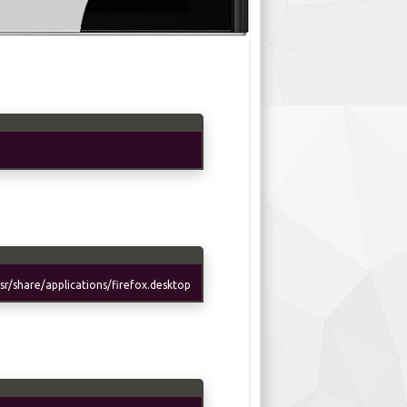
r/share/applications/firefox.desktop