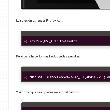
La solución es lanzar Firefox con:
env MOZ_USE_XINPUT2=1 firefox
Pero para hacerlo más fácil, puedes ejecutar:
sudo sed -i "s|Exec=|Exec=env MOZ_USE_XINPUT2=1 |g" /us
Y si por lo que sea quieres revertir el cambio: