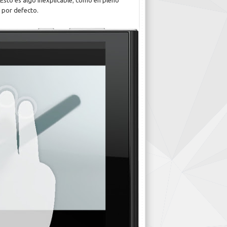
. Esto es algo inexplicable; cómo en pleno
l por defecto.