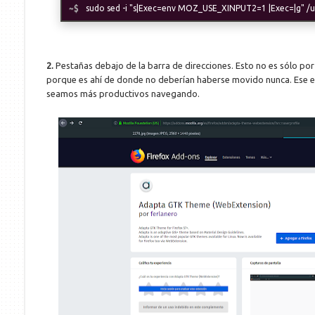
sudo sed -i "s|Exec=env MOZ_USE_XINPUT2=1 |Exec=|g" /us
2.
Pestañas debajo de la barra de direcciones. Esto no es sólo por 
porque es ahí de donde no deberían haberse movido nunca. Ese es 
seamos más productivos navegando.