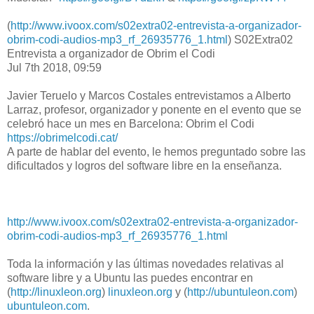
(
http://www.ivoox.com/s02extra02-entrevista-a-organizador-
obrim-codi-audios-mp3_rf_26935776_1.html
) S02Extra02
Entrevista a organizador de Obrim el Codi
Jul 7th 2018, 09:59
Javier Teruelo y Marcos Costales entrevistamos a Alberto
Larraz, profesor, organizador y ponente en el evento que se
celebró hace un mes en Barcelona: Obrim el Codi
https://obrimelcodi.cat/
A parte de hablar del evento, le hemos preguntado sobre las
dificultados y logros del software libre en la enseñanza.
http://www.ivoox.com/s02extra02-entrevista-a-organizador-
obrim-codi-audios-mp3_rf_26935776_1.html
Toda la información y las últimas novedades relativas al
software libre y a Ubuntu las puedes encontrar en
(
http://linuxleon.org
)
linuxleon.org
y (
http://ubuntuleon.com
)
ubuntuleon.com
.