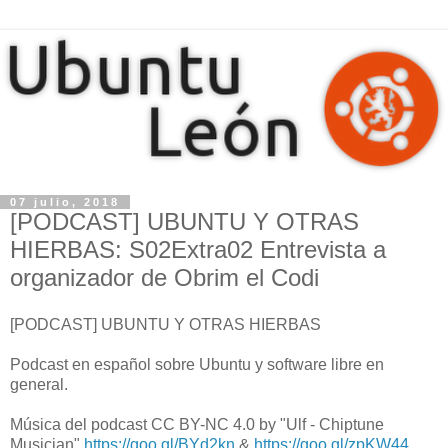
07 julio, 2018
[PODCAST] UBUNTU Y OTRAS
HIERBAS: S02Extra02 Entrevista a
organizador de Obrim el Codi
[PODCAST] UBUNTU Y OTRAS HIERBAS
Podcast en español sobre Ubuntu y software libre en
general.
Música del podcast CC BY-NC 4.0 by "Ulf - Chiptune
Musician"
https://goo.gl/BYd2kn
&
https://goo.gl/zpKW44