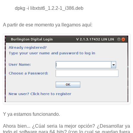
dpkg -i libxtst6_1.2.2-1_i386.deb
A partir de ese momento ya llegamos aquí:
Y ya estamos funcionando.
Ahora bien... ¿Cúal seria la mejor opción? ¿Desarrollar ya
todo el software para 64 bits? (con lo cual se quedan fuera