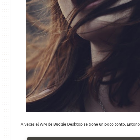
A veces el WM de Budgie Desktop se pone un poco tonto. Entonc