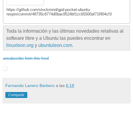
https://github.com/stockmind/gpd-pocket-ubuntu-
respin/commit/48735c8774d0bac8524bf1cc65500af71f904cf3
Toda la información y las últimas novedades relativas al
software libre y a Ubuntu las puedes encontrar en
linuxleon.org
y
ubuntuleon.com
.
unsubscribe from this feed
Fernando Lanero Barbero
a las
6:18
Compartir