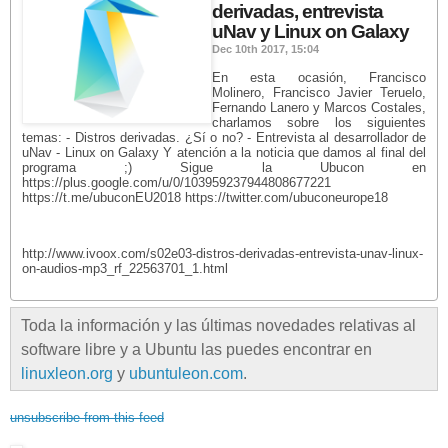
derivadas, entrevista
uNav y Linux on Galaxy
Dec 10th 2017, 15:04
En esta ocasión, Francisco
Molinero, Francisco Javier Teruelo,
Fernando Lanero y Marcos Costales,
charlamos sobre los siguientes
temas: - Distros derivadas. ¿Sí o no? - Entrevista al desarrollador de
uNav - Linux on Galaxy Y atención a la noticia que damos al final del
programa ;) Sigue la Ubucon en
https://plus.google.com/u/0/103959237944808677221
https://t.me/ubuconEU2018 https://twitter.com/ubuconeurope18
http://www.ivoox.com/s02e03-distros-derivadas-entrevista-unav-linux-
on-audios-mp3_rf_22563701_1.html
Toda la información y las últimas novedades relativas al
software libre y a Ubuntu las puedes encontrar en
linuxleon.org
y
ubuntuleon.com
.
unsubscribe from this feed