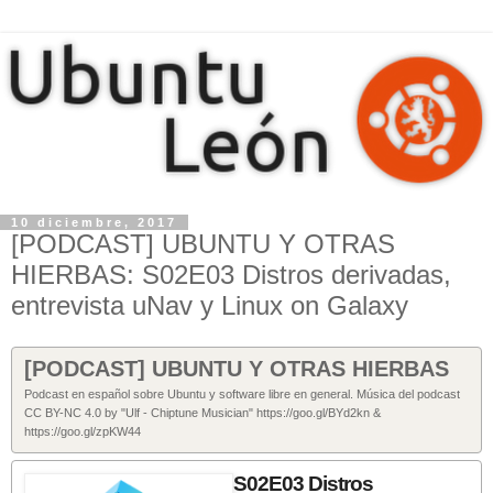
10 diciembre, 2017
[PODCAST] UBUNTU Y OTRAS
HIERBAS: S02E03 Distros derivadas,
entrevista uNav y Linux on Galaxy
[PODCAST] UBUNTU Y OTRAS HIERBAS
Podcast en español sobre Ubuntu y software libre en general. Música del podcast
CC BY-NC 4.0 by "Ulf - Chiptune Musician" https://goo.gl/BYd2kn &
https://goo.gl/zpKW44
S02E03 Distros