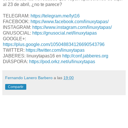
al 23 de abril, ¿no te parece?
TELEGRAM:
https://telegram.me/lyt16
FACEBOOK:
https://www.facebook.com/linuxytapas/
INSTAGRAM:
https://www.instagram.com/linuxytapas/
GNUSOCIAL:
https://gnusocial.net/linuxytapas
GOOGLE+:
https://plus.google.com/105048834126690543796
TWITTER:
https://twitter.com/linuxytapas
JABERES: linuxytapas16 en
http://conf.jabberes.org
DIÁSPORA:
https://pod.orkz.net/u/linuxytapas
Fernando Lanero Barbero
a las
19:00
Compartir