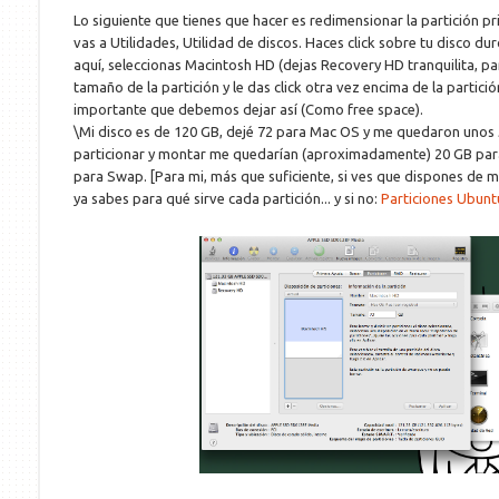
Lo siguiente que tienes que hacer es redimensionar la partición pr
vas a Utilidades, Utilidad de discos. Haces click sobre tu disco du
aquí, seleccionas Macintosh HD (dejas Recovery HD tranquilita, part
tamaño de la partición y le das click otra vez encima de la partició
importante que debemos dejar así (Como free space).
\Mi disco es de 120 GB, dejé 72 para Mac OS y me quedaron unos 
particionar y montar me quedarían (aproximadamente) 20 GB para
para Swap. [Para mi, más que suficiente, si ves que dispones de 
ya sabes para qué sirve cada partición... y si no:
Particiones Ubunt