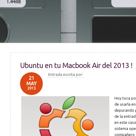
Ubuntu en tu Macbook Air del 2013 !
Entrada escrita por:
21
MAY
2015
Hoy toca po
de usarla en
depurando p
de la entrad
en este cas
sistema ope
compañero d