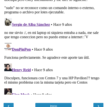
‹
›
Inicio