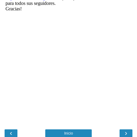
‹
›
Inicio