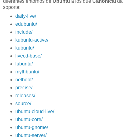
diferentes entornos de
Ubuntu
a los que
Canonical
da
soporte:
daily-live/
edubuntu/
include/
kubuntu-active/
kubuntu/
livecd-base/
lubuntu/
mythbuntu/
netboot/
precise/
releases/
source/
ubuntu-cloud-live/
ubuntu-core/
ubuntu-gnome/
ubuntu-server/