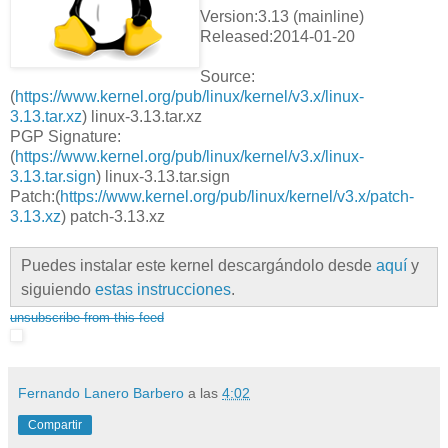
Version:3.13 (mainline)
Released:2014-01-20
Source:
(
https://www.kernel.org/pub/linux/kernel/v3.x/linux-
3.13.tar.xz
) linux-3.13.tar.xz
PGP Signature:
(
https://www.kernel.org/pub/linux/kernel/v3.x/linux-
3.13.tar.sign
) linux-3.13.tar.sign
Patch:(
https://www.kernel.org/pub/linux/kernel/v3.x/patch-
3.13.xz
) patch-3.13.xz
Puedes instalar este kernel descargándolo desde
aquí
y
siguiendo
estas instrucciones
.
unsubscribe from this feed
Fernando Lanero Barbero
a las
4:02
Compartir