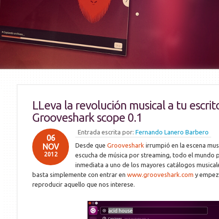
LLeva la revolución musical a tu escrit
Grooveshark scope 0.1
Entrada escrita por:
Fernando Lanero Barbero
06
Desde que
Grooveshark
irrumpió en la escena mus
NOV
2012
escucha de música por streaming, todo el mundo 
inmediata a uno de los mayores catálogos musicales
basta simplemente con entrar en
www.grooveshark.com
y empeza
reproducir aquello que nos interese.