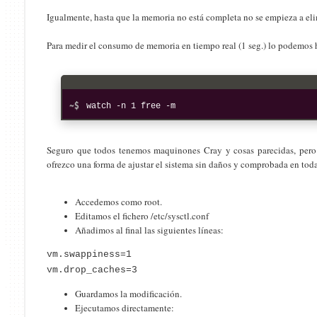
Igualmente, hasta que la memoria no está completa no se empieza a elim
Para medir el consumo de memoria en tiempo real (1 seg.) lo podemos 
watch -n 1 free -m
Seguro que todos tenemos maquinones Cray y cosas parecidas, pero 
ofrezco una forma de ajustar el sistema sin daños y comprobada en tod
Accedemos como root.
Editamos el fichero /etc/sysctl.conf
Añadimos al final las siguientes líneas:
vm.swappiness=1
vm.drop_caches=3
Guardamos la modificación.
Ejecutamos directamente: