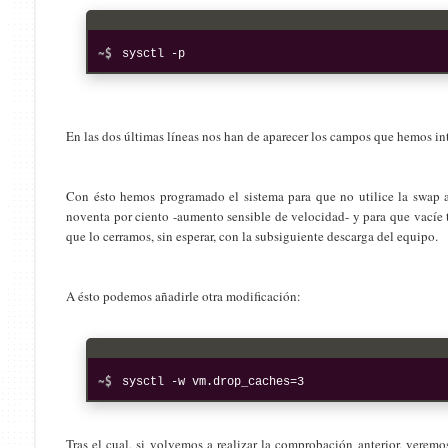
sysctl -p
En las dos últimas líneas nos han de aparecer los campos que hemos in
Con ésto hemos programado el sistema para que no utilice la swap
noventa por ciento -aumento sensible de velocidad- y para que vacíe
que lo cerramos, sin esperar, con la subsiguiente descarga del equipo.
A ésto podemos añadirle otra modificación:
sysctl -w vm.drop_caches=3
Tras el cual, si volvemos a realizar la comprobación anterior, verem