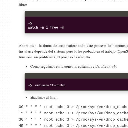
libre:
watch -n 1 free -m
Ahora bien, la forma de automaticar todo este proceso lo haremos 
instalarse depende del sistema pero lo he probado en el trabajo (Ope
funciona sin problemas. El proceso es sencillo.
Como seguimos en la consola, editamos el
/etc/crontab
:
sudo nano /etc/crontab
añadimos al final:
00 * * * * root echo 3 > /proc/sys/vm/drop_cach
15 * * * * root echo 3 > /proc/sys/vm/drop_cach
30 * * * * root echo 3 > /proc/sys/vm/drop_cach
45 * * * * root echo 3 > /proc/sys/vm/drop_cach