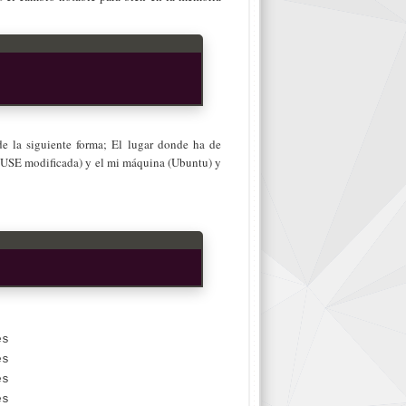
de la siguiente forma; El lugar donde ha de
nSUSE modificada) y el mi máquina (Ubuntu) y
es
es
es
es