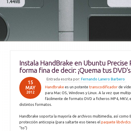
Instala HandBrake en Ubuntu Precise 
forma fina de decir: ¡Quema tus DVD's
Entrada escrita por:
Fernando Lanero Barbero
15
Handbrake
es un potente
transcodificador
de víde
MAY
2012
para Mac OS, Windows y Linux. A la vez que multi
fácilmente de formato DVD a ficheros MP4, MKV, et
distintos formatos.
Handbrake soporta la mayoría de archivos multimedia, así como 
protección anticopia (para saltarte eso tienes el
paquete libdvdcs
"to")