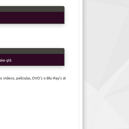
e
ake-gtk
s vídeos, películas, DVD's o Blu-Ray's al