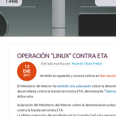
OPERACIÓN "LINUX" CONTRA ETA
Entrada escrita por:
Ricardo Chao Prieto
13
ENE
2011
He leído la siguiente y curiosa noticia en
Barrapunt
El Ministerio de Interior ha
emitido una aclaración
sobre la denomin
desarrollada contra la banda terrorista ETA, denominada "
Operac
dicha nota.
Aclaración del Ministerio del Interior sobre la denominación polici
contra la banda terrorista ETA
La última operación desarrollada por la Guardia Civil y los servicio