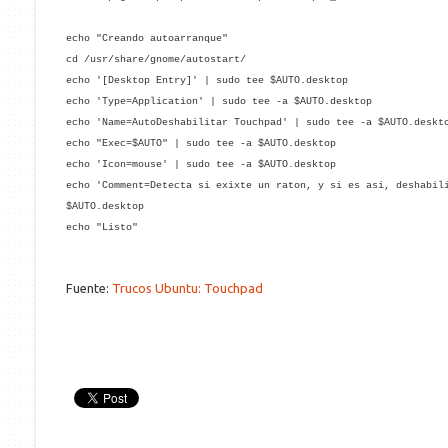
echo "Creando autoarranque"
cd /usr/share/gnome/autostart/
echo '[Desktop Entry]' | sudo tee $AUTO.desktop
echo 'Type=Application' | sudo tee -a $AUTO.desktop
echo 'Name=AutoDeshabilitar Touchpad' | sudo tee -a $AUTO.deskt
echo "Exec=$AUTO" | sudo tee -a $AUTO.desktop
echo 'Icon=mouse' | sudo tee -a $AUTO.desktop
echo 'Comment=Detecta si exixte un raton, y si es asi, deshabil
$AUTO.desktop
echo "Listo"
Fuente:
Trucos Ubuntu: Touchpad