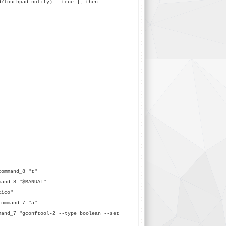
touchpad_notify) = true ]; then
command_8 "
t"
mand_8 "$MANUAL"
tico"
command_7 "
a"
mand_7 "gconftool-2 --type boolean --set