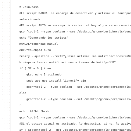
#!/bin/bash
#El script MANUAL se encarga de desactivar y activar el touchpa
seleccionada
#El script AUTO se encarga de revisar si hay algun raton conect
gconftool-2 --type boolean --set /desktop/gnome/peripherals/tou
echo "Generando los scripts"
MANUAL=touchpad-manual
AUTO=touchpad-auto
zenity --question --text="¿Desea activar las notificaciones?\nS
bin\npara lanzar notificaciones a traves de Notify-OSD"
if [ $? = 0 ];then
gksu echo Instalando
sudo apt-get install libnotify-bin
gconftool-2 --type boolean --set /desktop/gnome/peripherals/
else
gconftool-2 --type boolean --set /desktop/gnome/peripherals/
fi
echo '#!/bin/bash
gconftool-2 --type boolean --set /desktop/gnome/peripherals/tou
#Si el estado actual es activado, lo desactiva, si no, lo activ
if [ $(gconftool-2 --get /desktop/gnome/peripherals/touchpad/to