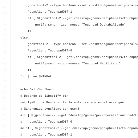
gconftool-2 --type boolean --set /desktop/gnome/peripherals/
#synclient TouchpadOff=1
if [ $(gconftool-2 --get /desktop/gnome/peripherals/touchpad/
notify-send --icon=mouse "Touchpad Deshabilitado"
fi
else
gconftool-2 --type boolean --set /desktop/gnome/peripherals/
#synclient TouchpadOff=0
if [ $(gconftool-2 --get /desktop/gnome/peripherals/touchpad/
notify-send --icon=mouse "Touchpad Habilitado"
fi
fi' | tee $MANUAL
echo '#! /bin/bash
# Depende de libnotify-bin
notify=0 # Deshabilita la notificacion en el arranque
# Sincroniza synclient con gconf
#if [ $(gconftool-2 --get /desktop/gnome/peripherals/touchpad/t
# synclient TouchpadOff=0
#elif [ $(gconftool-2 --get /desktop/gnome/peripherals/touchpad
# synclient TouchpadOff=1