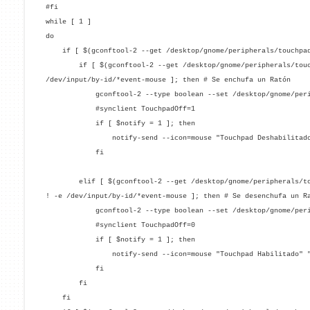
#fi
while [ 1 ]
do
if [ $(gconftool-2 --get /desktop/gnome/peripherals/touchpad/
if [ $(gconftool-2 --get /desktop/gnome/peripherals/touchp
/dev/input/by-id/*event-mouse ]; then # Se enchufa un Ratón
gconftool-2 --type boolean --set /desktop/gnome/peripher
#synclient TouchpadOff=1
if [ $notify = 1 ]; then
notify-send --icon=mouse "Touchpad Deshabilitado" "Se
fi
elif [ $(gconftool-2 --get /desktop/gnome/peripherals/touc
! -e /dev/input/by-id/*event-mouse ]; then # Se desenchufa un R
gconftool-2 --type boolean --set /desktop/gnome/peripher
#synclient TouchpadOff=0
if [ $notify = 1 ]; then
notify-send --icon=mouse "Touchpad Habilitado" "Se ha
fi
fi
fi