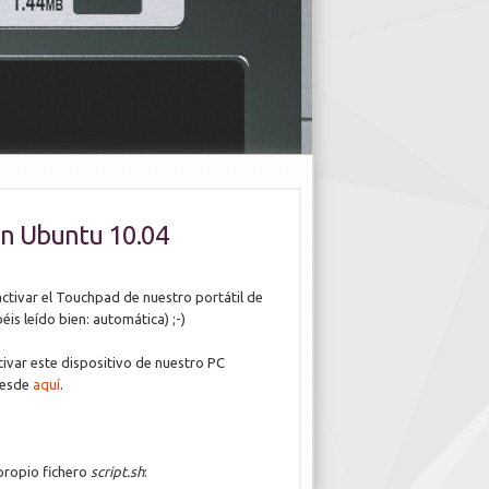
 en Ubuntu 10.04
tivar el Touchpad de nuestro portátil de
béis leído bien: automática) ;-)
var este dispositivo de nuestro PC
 desde
aquí
.
 propio fichero
script.sh
: