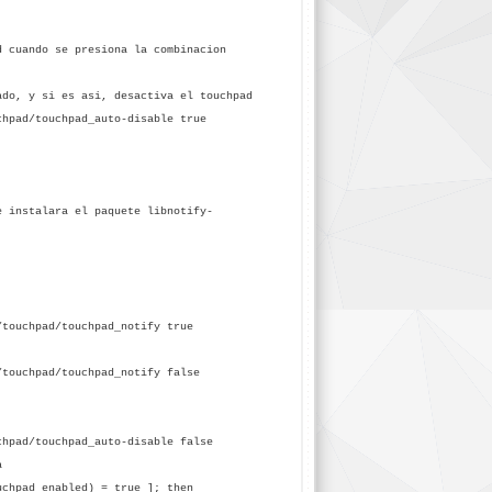
d cuando se presiona la combinacion
ado, y si es asi, desactiva el touchpad
chpad/touchpad_auto-disable true
e instalara el paquete libnotify-
touchpad/touchpad_notify true
touchpad/touchpad_notify false
chpad/touchpad_auto-disable false
a
uchpad_enabled) = true ]; then