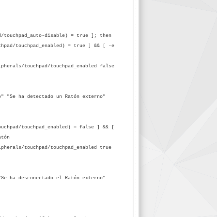
touchpad_auto-disable) = true ]; then
ad/touchpad_enabled) = true ] && [ -e
als/touchpad/touchpad_enabled false
 ha detectado un Ratón externo"
hpad/touchpad_enabled) = false ] && [
atón
als/touchpad/touchpad_enabled true
 desconectado el Ratón externo"