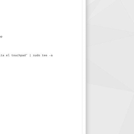
op
ita el touchpad' | sudo tee -a