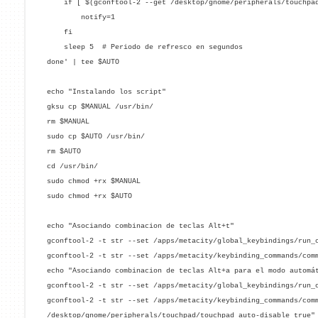
if [ $(gconftool-2 --get /desktop/gnome/peripherals/touchpad/
notify=1
fi
sleep 5 # Periodo de refresco en segundos
done' | tee $AUTO
echo "Instalando los script"
gksu cp $MANUAL /usr/bin/
rm $MANUAL
sudo cp $AUTO /usr/bin/
rm $AUTO
cd /usr/bin/
sudo chmod +rx $MANUAL
sudo chmod +rx $AUTO
echo "Asociando combinacion de teclas Alt+t"
gconftool-2 -t str --set /apps/metacity/global_keybindings/run_
gconftool-2 -t str --set /apps/metacity/keybinding_commands/com
echo "Asociando combinacion de teclas Alt+a para el modo automá
gconftool-2 -t str --set /apps/metacity/global_keybindings/run_
gconftool-2 -t str --set /apps/metacity/keybinding_commands/com
/desktop/gnome/peripherals/touchpad/touchpad_auto-disable true"