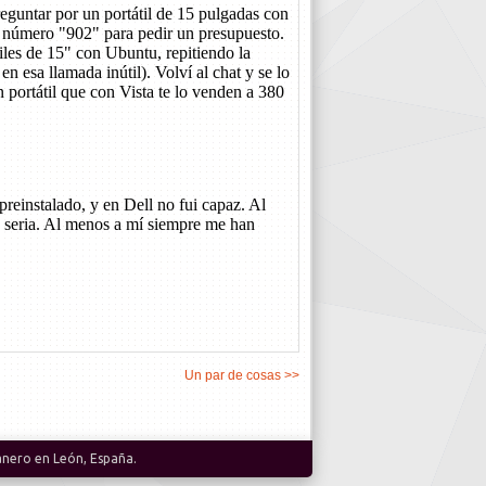
Un par de cosas >>
anero
en León, España.