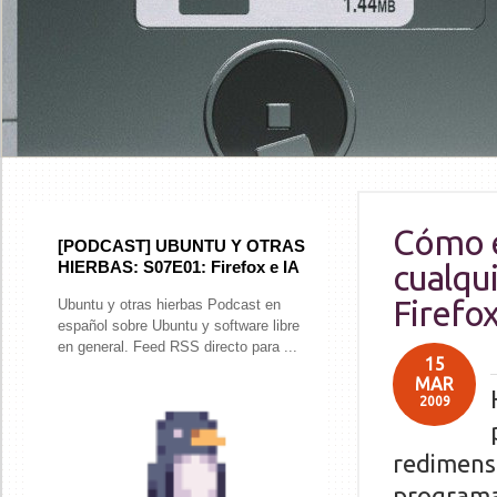
Cómo e
[PODCAST] UBUNTU Y OTRAS
HIERBAS: S07E01: Firefox e IA
cualqu
Firefo
Ubuntu y otras hierbas Podcast en
español sobre Ubuntu y software libre
en general. Feed RSS directo para ...
15
MAR
2009
redimens
programa