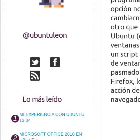
opción no
cambiarn
otro que
@ubuntuleon
Ubuntu (c
ventanas 
un script
de ventan
pasmados
Firefox, 
acción de
Lo más leído
navegado
MI EXPERIENCIA CON UBUNTU
13.04
MICROSOFT OFFICE 2010 EN
UBUNTU