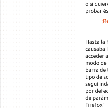
o si quie
probar és
¡R
Hasta la 
causaba 
acceder a
modo de 
barra de 
tipo de s
seguí ind
por defec
de parám
Firefox”