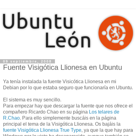
09 septiembre, 2008
Fuente Visigótica Llionesa en Ubuntu
Ya tenía
instalada
la fuente
Visicótica
Llionesa
en mi
Debian por lo que estaba seguro que funcionaría en
Ubuntu
.
El sistema es
muy
sencillo.
Para empezar hay que descargar la fuente que nos ofrece el
compañero Ricardo
Chao
en su página
Los telares de
R.
Chao
. Para ello simplemente
buscáis
en la página
principal el tema de la Visigótica
Llionesa
. Os
bajáis
la
fuente Visigótica
Llionesa
True
Type
, ya que la que hay para