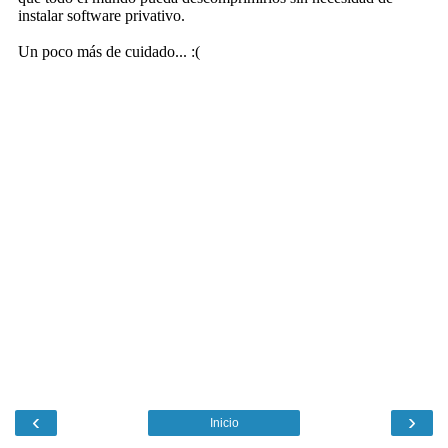
‹
›
Inicio