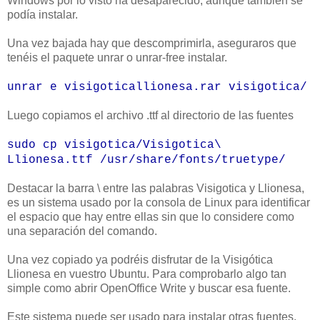
Windows
por lo visto ha desaparecido, aunque también se
podía instalar.
Una vez bajada hay que descomprimirla, aseguraros que
tenéis
el paquete
unrar
o
unrar
-
free
instalar.
unrar
e
visigoticallionesa
.
rar
visigotica
/
Luego copiamos el archivo .
ttf
al directorio de las fuentes
sudo
cp
visigotica
/
Visigotica
\
Llionesa
.
ttf
/
usr
/
share
/
fonts
/
truetype
/
Destacar la barra \ entre las
palabras
Visigotica
y
Llionesa
,
es un sistema usado por la consola de Linux para identificar
el espacio que hay entre ellas sin que lo considere como
una separación del comando.
Una vez copiado ya
podréis
disfrutar de la Visigótica
Llionesa
en vuestro
Ubuntu
. Para comprobarlo algo tan
simple como abrir
OpenOffice
Write
y buscar esa fuente.
Este sistema puede ser usado para instalar otras fuentes,