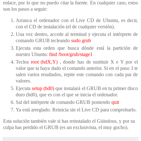
enlace, por lo que no puedo citar la fuente. En cualquier caso, estos
son los pasos a seguir:
Arranca el ordenador con el Live CD de Ubuntu, es decir,
con el CD de instalación (el de cualquier versión).
Una vez dentro, accede al terminal y ejecuta el intérprete de
comando GRUB tecleando
sudo grub
Ejecuta esta orden que busca dónde está la partición de
nuestro Ubuntu:
find /boot/grub/stage1
Teclea
root (hdX,Y)
, donde has de sustituir X e Y por el
valor que ta haya dado el comando anterior. Si en el paso 3 te
salen varios resultados, repite este comando con cada par de
valores.
Ejecuta
setup (hd0)
que instalará el GRUB en tu primer disco
duro (hd0), que es con el que se inicia el ordenador.
Sal del intérprete de comando GRUB poniendo
quit
Ya está arreglado. Reinicia sin el Live CD para comprobarlo.
Esta solución también vale si has reinstalado el Güindous, y por su
culpa has perdido el GRUB (es un exclusivista, el muy gocho).