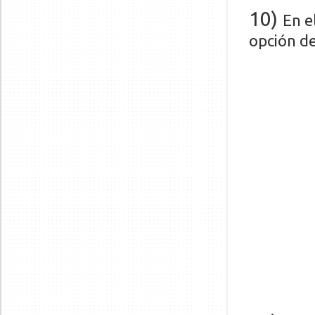
1
0
)
En e
opción de