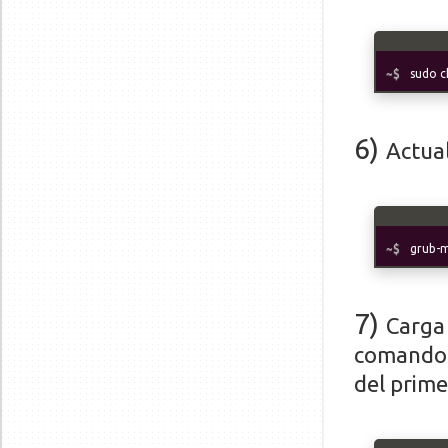
sudo c
6
)
Actual
grub-m
7
)
Carga
comando, 
del prime