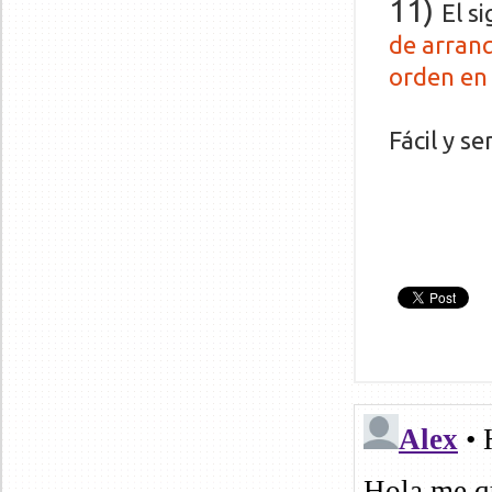
11)
El s
de arranq
orden en 
Fácil y sen