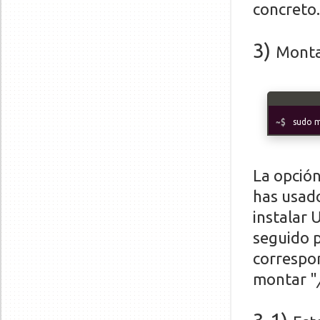
concreto.
3)
Monta 
sudo m
La opción
has usado
instalar 
seguido p
correspon
montar "