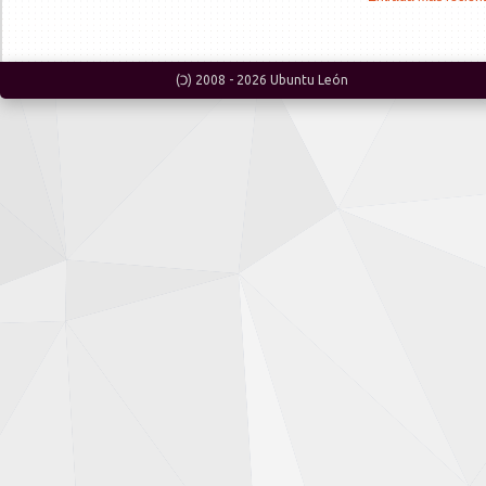
(Ɔ) 2008 -
2026
Ubuntu León