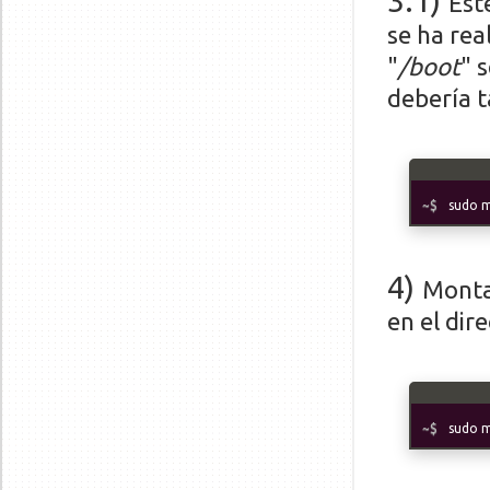
3.1
)
Est
se ha rea
"
/boot
" 
debería 
sudo m
4
)
Monta 
en el dire
sudo m