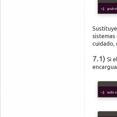
grub-i
Sustituye
sistemas 
cuidado, 
7
.1
)
Si 
encargua
sudo u