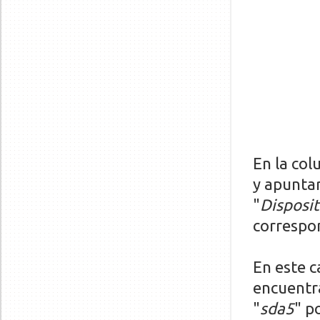
En la col
y apunta
"
Disposit
correspo
En este c
encuentr
"
sda5
" p