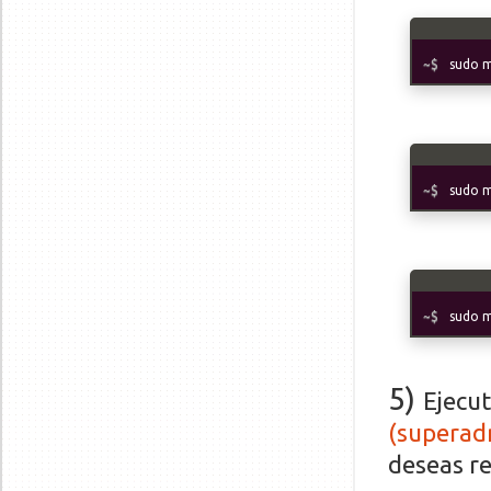
sudo m
sudo m
sudo m
5
)
Ejecu
(superad
deseas re