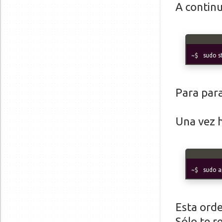
A continu
sudo 
Para para
Una vez h
sudo a
Esta ord
Sólo te r