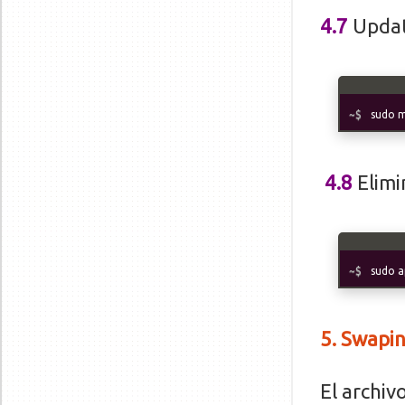
4.7
Update
sudo m
4.8
Elimi
sudo a
5. Swapi
El archiv