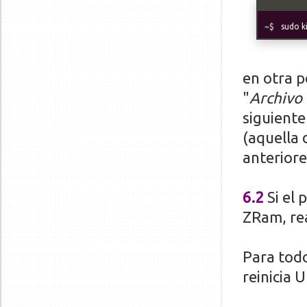
sudo ki
en otra 
"
Archivo
siguiente
(aquella
anteriore
6.2
Si el
ZRam, rea
Para todo
reinicia 