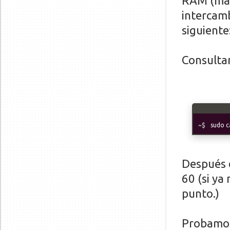
RAM (más
intercamb
siguiente
Consultam
sudo c
Después d
60 (si ya
punto.)
Probamos 