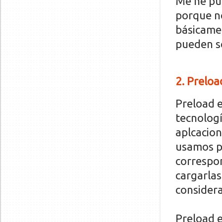
Me he pue
porque n
básicame
pueden se
2
. Preloa
Preload e
tecnologí
aplcacion
usamos pa
correspon
cargarlas
consider
Preload e