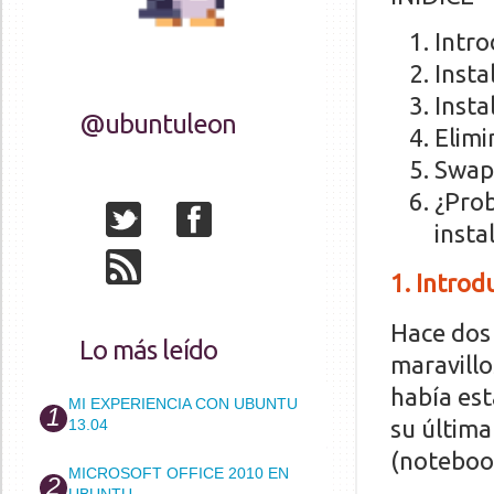
Intro
Insta
Inst
@ubuntuleon
Elimi
Swap
¿Prob
insta
1. Introd
Hace dos
Lo más leído
maravillo
había es
MI EXPERIENCIA CON UBUNTU
su última
13.04
(noteboo
MICROSOFT OFFICE 2010 EN
UBUNTU