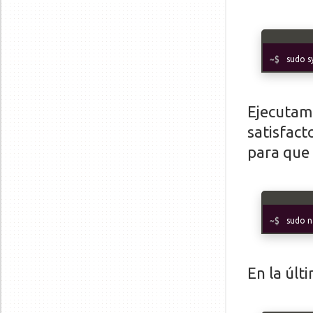
sudo s
Ejecutamo
satisfact
para que
sudo n
En la últ