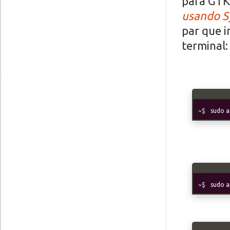
para GTK3
usando S
par que 
terminal:
sudo a
sudo a