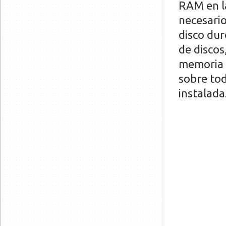
RAM en la
necesario
disco dur
de disco
memoria 
sobre to
instalada