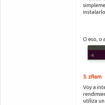
simplemen
instalarlo
O eso, o 
3
. zRam
Voy a int
rendimien
utiliza u