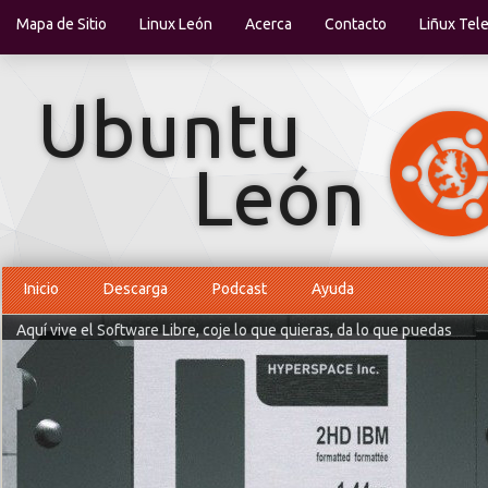
Mapa de Sitio
Linux León
Acerca
Contacto
Liñux Tel
Inicio
Descarga
Podcast
Ayuda