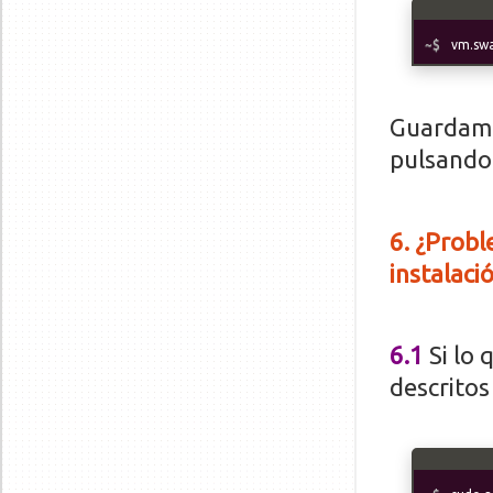
vm.sw
Guardamo
pulsand
6
. ¿Prob
instalaci
6.1
Si lo
descritos