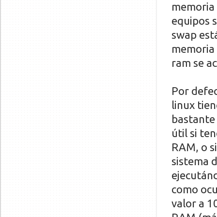
memoria 
equipos s
swap está
memoria 
ram se ac
Por defec
linux tie
bastante 
útil si t
RAM, o s
sistema d
ejecután
como ocu
valor a 