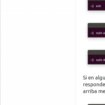
exit
sudo a
sudo s
Si en alg
responde 
arriba m