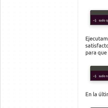
sudo s
Ejecutamo
satisfact
para que
sudo n
En la últ