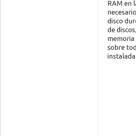
RAM en la
necesario
disco dur
de disco
memoria 
sobre to
instalada