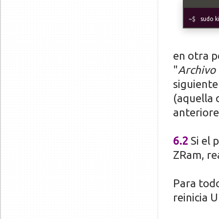
sudo ki
en otra 
"
Archivo
siguiente
(aquella
anteriore
6.2
Si el
ZRam, rea
Para todo
reinicia 