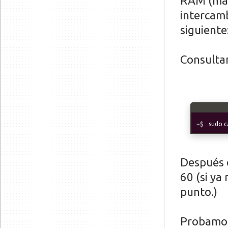
RAM (más
intercamb
siguiente
Consultam
sudo c
Después d
60 (si ya
punto.)
Probamos 