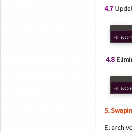
4.7
Update
sudo m
4.8
Elimi
sudo a
5. Swapi
El archiv