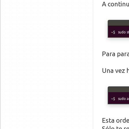
A continu
sudo 
Para para
Una vez h
sudo a
Esta ord
Sólo te r