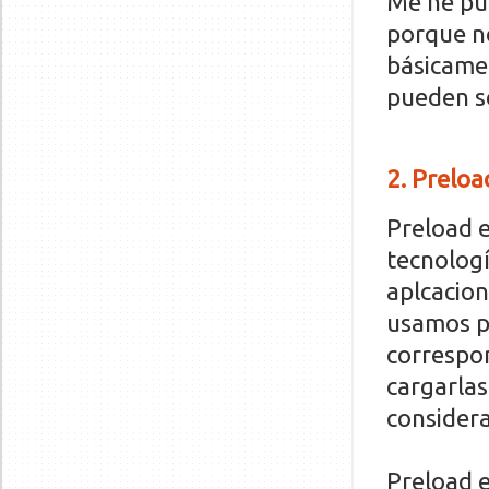
Me he pue
porque n
básicame
pueden se
2
. Preloa
Preload e
tecnologí
aplcacion
usamos pa
correspon
cargarlas
consider
Preload e