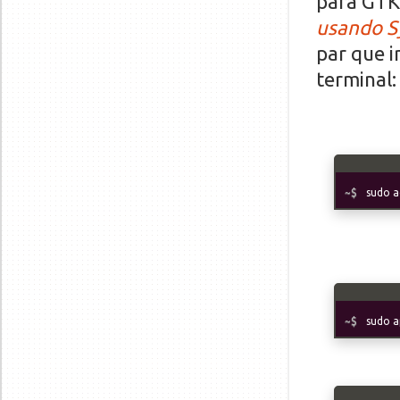
para GTK3
usando S
par que 
terminal:
sudo a
sudo a