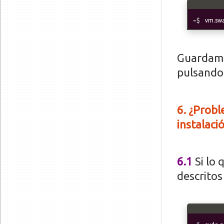
vm.sw
Guardamo
pulsand
6
. ¿Prob
instalaci
6.1
Si lo
descritos