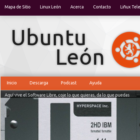
Mapa de Sitio
Linux León
Acerca
Contacto
Liñux Tel
Inicio
Descarga
Podcast
Ayuda