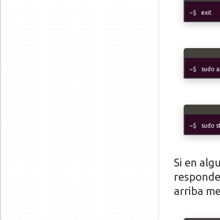
exit
sudo a
sudo s
Si en alg
responde 
arriba m