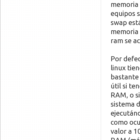
memoria 
equipos s
swap está
memoria 
ram se ac
Por defec
linux tie
bastante 
útil si t
RAM, o s
sistema d
ejecután
como ocu
valor a 