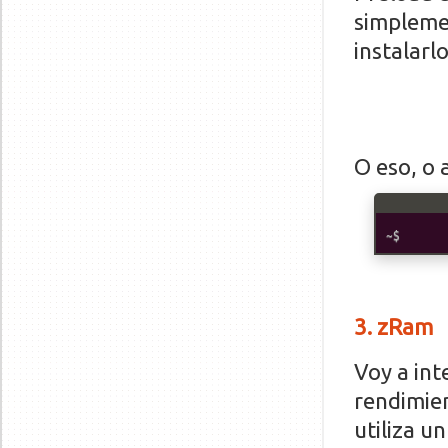
simplemen
instalarlo
O eso, o 
3
. zRam
Voy a int
rendimien
utiliza u