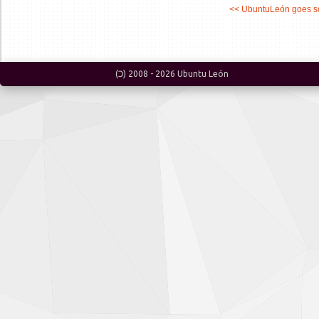
<< UbuntuLeón goes so
(Ɔ) 2008 -
2026
Ubuntu León