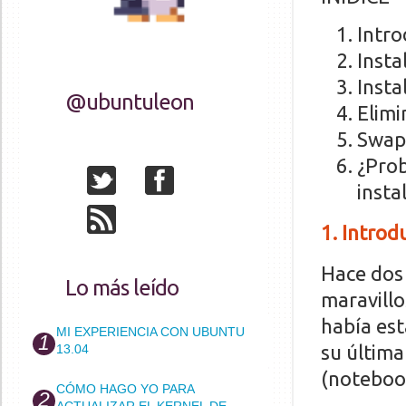
Intro
Insta
Inst
@ubuntuleon
Elimi
Swap
¿Prob
insta
1. Introd
Hace dos
Lo más leído
maravillo
había es
MI EXPERIENCIA CON UBUNTU
su última
13.04
(noteboo
CÓMO HAGO YO PARA
ACTUALIZAR EL KERNEL DE